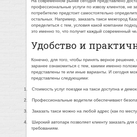
На современном рынке сегодня представлено дост
профессиональные услуги по извозу клиентов, не з
потребителю предстоит самостоятельно определить
остальных. Например, заказать такси межгород Каза
определиться с тем, условия какой компании подх
это именно то, что получит каждый современный ч
Удобство и практич
Конечно, для того, чтобы принять верное решение,
заранее ознакомиться с тем, какими именно полож
представлены те или иные варианты. И сегодня можн
представлены следующими:
1.
Стоимость услуг поездки на такси доступна и демо
2.
Профессиональные водители обеспечивают безопас
3.
Заказать такси можно на любой адрес (как по месту
4.
Широкий автопарк позволяет клиенту заказать для 
требованиям.