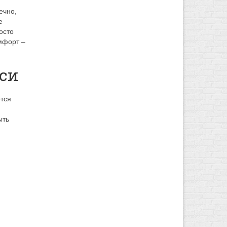
ечно,
е
осто
мфорт –
кси
ется
ыть