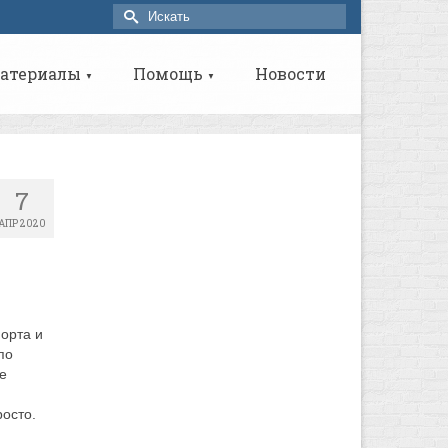
Искать:
атериалы
Помощь
Новости
▼
▼
7
АПР 2020
форта и
по
е
осто.