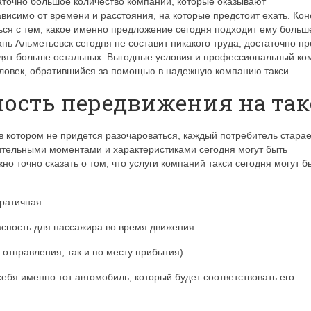
аточно большое количество компаний, которые оказывают
ависимо от времени и расстояния, на которые предстоит ехать. Кон
ся с тем, какое именно предложение сегодня подходит ему больш
нь Альметьевск сегодня не составит никакого труда, достаточно пр
одят больше остальных. Выгодные условия и профессиональный ко
еловек, обратившийся за помощью в надежную компанию такси.
ность передвижения на та
 в котором не придется разочароваться, каждый потребитель стара
ительными моментами и характеристиками сегодня могут быть
о точно сказать о том, что услуги компаний такси сегодня могут б
кратичная.
ность для пассажира во время движения.
 отправления, так и по месту прибытия).
себя именно тот автомобиль, который будет соответствовать его