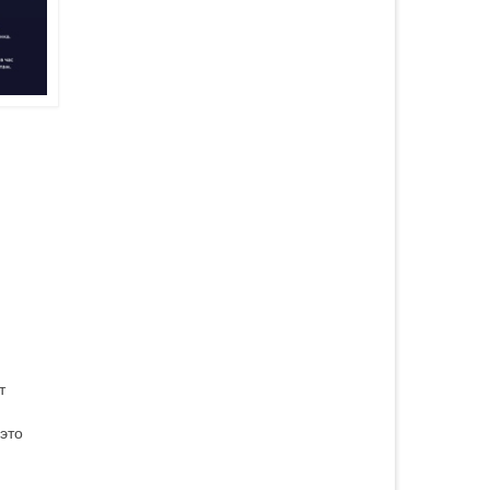
т
это