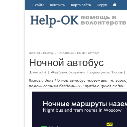
О сайте
Контакты
Карта сайта
Форум
Главная
»
Помощь
»
Бездомным
»
Ночной автобус
Ночной автобус
кем
admin
|
рубрика:
Бездомным
,
Нуждающимся
,
Помощь
|
Каждый день Ночной автобус проезжает по город
помочь сотням бездомных и нуждающихся людей