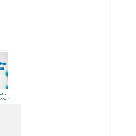
день
мощи