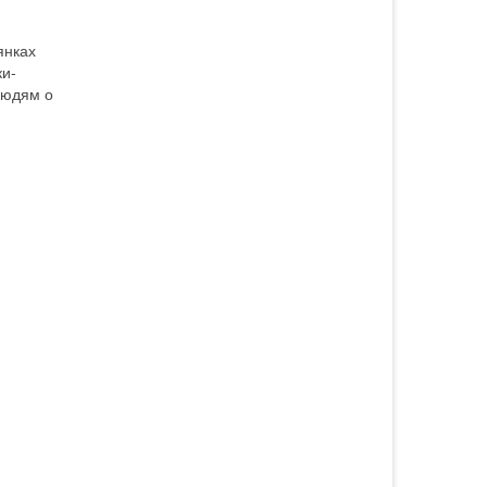
янках
ки-
людям о