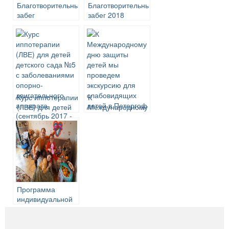
Благотворительный
Благотворительный
забег
забег 2018
“Бородино-2017”
Курс иппотерапии
К
(ЛВЕ) для детей
Международному
детского сада №5
дню защиты
с заболеваниями
детей мы
опорно-
проведем
двигательного
экскурсию для
аппарата
слабовидящих
(сентябрь 2017 –
детей в Петергоф
май 2018 года)
Программа
индивидуальной
помощи 55
детям-инвалидам
из 12 районов