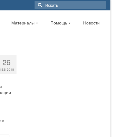
Материалы
Помощь
Новости
▼
▼
26
ФЕВ 2018
и
тации
ким