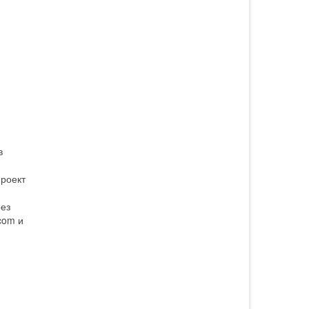
в
Проект
рез
com и