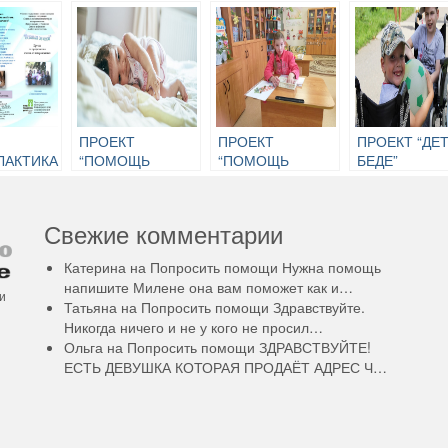
ПРОЕКТ
ПРОЕКТ
ПРОЕКТ “ДЕТ
ЛАКТИКА
“ПОМОЩЬ
“ПОМОЩЬ
БЕДЕ”
В ОТ
СЕМЬЯМ В
РОДИТЕЛЯМ С
ЖДЕННЫХ”
СЛОЖНОЙ
МЕНТАЛЬНЫМИ
ЖИЗНЕННОЙ
ОСОБЕННОСТЯМИ”
Свежие комментарии
СИТУАЦИИ”
Катерина
на
Попросить помощи
Нужна помощь
напишите Милене она вам поможет как и…
и
Татьяна
на
Попросить помощи
Здравствуйте.
Никогда ничего и не у кого не просил…
Ольга
на
Попросить помощи
ЗДРАВСТВУЙТЕ!
ЕСТЬ ДЕВУШКА КОТОРАЯ ПРОДАЁТ АДРЕС Ч…