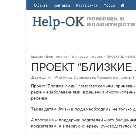
О сайте
Контакты
Карта сайта
Форум
Главная
»
Волонтерство
»
Программы и проекты
»
ПРОЕКТ “БЛИЗКИЕ
ПРОЕКТ “БЛИЗКИЕ
кем
admin
|
рубрика:
Волонтерство
,
Программы и проекты
|
Проект “Близкие люди” помогает семьям, принявши
редкими заболеваниями, в решении многочисленных
ребенка.
Таким детям близкие люди необходимы не только для
А программы поддержки родителей – это бесценный
показателям, а в первую очередь, руководствуясь г