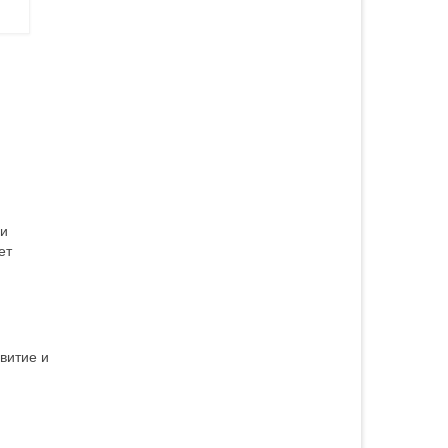
ми
ет
витие и