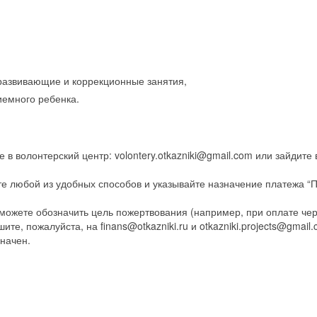
 развивающие и коррекционные занятия,
иемного ребенка.
в волонтерский центр: volontery.otkazniki@gmail.com или зайдите 
те любой из удобных способов и указывайте назначение платежа “
 можете обозначить цель пожертвования (например, при оплате че
те, пожалуйста, на finans@otkazniki.ru и otkazniki.projects@gmail.
значен.