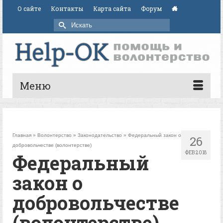
О сайте
Контакты
Карта сайта
Форум
Искать:
Меню
Главная
»
Волонтерство
»
Законодательство
»
Федеральный закон о
26
добровольчестве (волонтерстве)
ФЕВ 2018
Федеральный
закон о
добровольчестве
(волонтерстве)