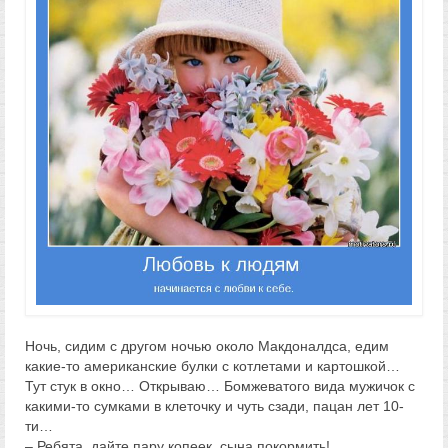
Ночь, сидим с другом ночью около Макдоналдса, едим
какие-то американские булки с котлетами и картошкой…
Тут стук в окно… Открываю… Бомжеватого вида мужичок с
какими-то сумками в клеточку и чуть сзади, пацан лет 10-
ти…
– Ребята, дайте пару копеек, сына покормить!…