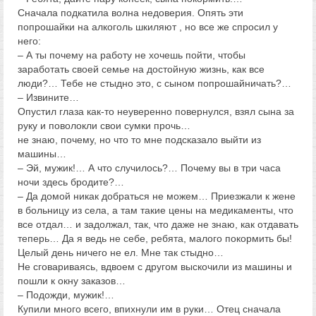
Сначала подкатила волна недоверия. Опять эти
попрошайки на алкоголь шкиляют , но все же спросил у
него:
– А ты почему на работу не хочешь пойти, чтобы
заработать своей семье на достойную жизнь, как все
люди?… Тебе не стыдно это, с сыном попрошайничать?…
– Извините…
Опустил глаза как-то неуверенно повернулся, взял сына за
руку и поволокли свои сумки прочь…
не знаю, почему, но что то мне подсказало выйти из
машины…
– Эй, мужик!… А что случилось?… Почему вы в три часа
ночи здесь бродите?…
– Да домой никак добраться не можем… Приезжали к жене
в больницу из села, а там такие цены на медикаменты, что
все отдал… и задолжал, так, что даже не знаю, как отдавать
теперь… Да я ведь не себе, ребята, малого покормить бы!
Целый день ничего не ел. Мне так стыдно…
Не сговариваясь, вдвоем с другом выскочили из машины и
пошли к окну заказов…
– Подожди, мужик!…
Купили много всего, впихнули им в руки… Отец сначала