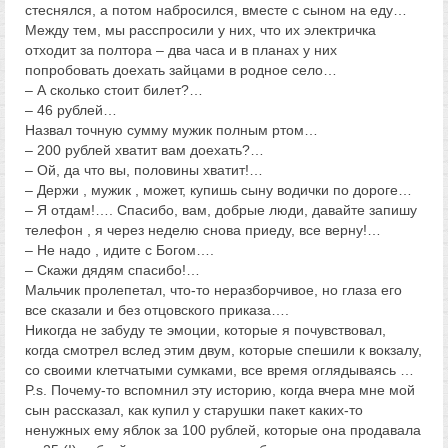
стеснялся, а потом набросился, вместе с сыном на еду…
Между тем, мы расспросили у них, что их электричка
отходит за полтора – два часа и в планах у них
попробовать доехать зайцами в родное село…
– А сколько стоит билет?…
– 46 рублей…
Назвал точную сумму мужик полным ртом…
– 200 рублей хватит вам доехать?…
– Ой, да что вы, половины хватит!…
– Держи , мужик , может, купишь сыну водички по дороге…
– Я отдам!…. Спасибо, вам, добрые люди, давайте запишу
телефон , я через неделю снова приеду, все верну!…
– Не надо , идите с Богом….
– Скажи дядям спасибо!…
Мальчик пролепетал, что-то неразборчивое, но глаза его
все сказали и без отцовского приказа….
Никогда не забуду те эмоции, которые я почувствовал,
когда смотрел вслед этим двум, которые спешили к вокзалу,
со своими клетчатыми сумками, все время оглядываясь …
P.s. Почему-то вспомнил эту историю, когда вчера мне мой
сын рассказал, как купил у старушки пакет каких-то
ненужных ему яблок за 100 рублей, которые она продавала