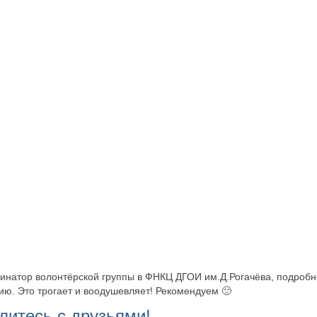
динатор волонтёрской группы в ФНКЦ ДГОИ им.Д.Рогачёва, подробн
ию. Это трогает и воодушевляет! Рекомендуем 🙂
литесь с друзьями!