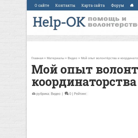
О сайте
Контакты
Карта сайта
Форум
Главная
»
Материалы
»
Видео
»
Мой опыт волонтёрства и координато
Мой опыт волонт
координаторства
рубрика:
Видео
|
0
| Рейтинг: