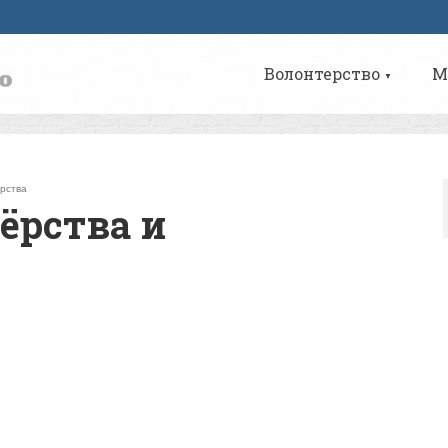
Волонтерство
М
▼
рства
ёрства и