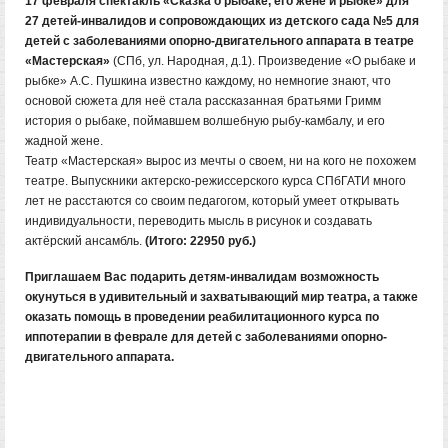
17 февраля спектакль «Сказка о рыбаке, его жене и рыбке» для
27 детей-инвалидов и сопровождающих из детского сада №5 для
детей с заболеваниями опорно-двигательного аппарата в театре
«Мастерская»
(СПб, ул. Народная, д.1). Произведение «О рыбаке и
рыбке» А.С. Пушкина известно каждому, но немногие знают, что
основой сюжета для неё стала рассказанная братьями Гримм
история о рыбаке, поймавшем волшебную рыбу-камбалу, и его
жадной жене.
Театр «Мастерская» вырос из мечты о своем, ни на кого не похожем
театре. Выпускники актерско-режиссерского курса СПбГАТИ много
лет не расстаются со своим педагогом, который умеет открывать
индивидуальности, переводить мысль в рисунок и создавать
актёрский ансамбль.
(Итого: 22950 руб.)
Приглашаем Вас подарить детям-инвалидам возможность
окунуться в удивительный и захватывающий мир театра, а также
оказать помощь в проведении реабилитационного курса по
иппотерапии в феврале для детей с заболеваниями опорно-
двигательного аппарата.