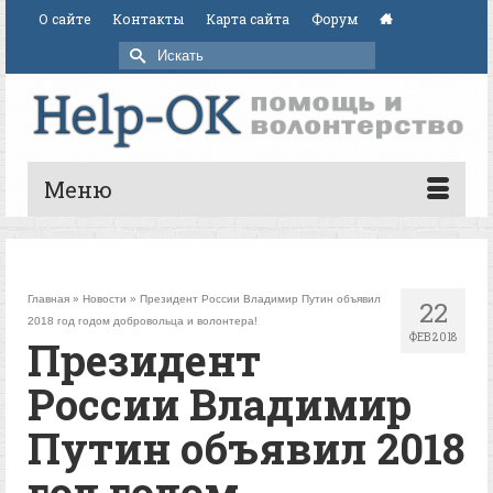
О сайте
Контакты
Карта сайта
Форум
Искать:
Меню
Главная
»
Новости
»
Президент России Владимир Путин объявил
22
2018 год годом добровольца и волонтера!
ФЕВ 2018
Президент
России Владимир
Путин объявил 2018
год годом