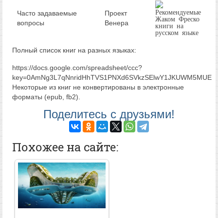
Часто задаваемые
Проект
вопросы
Венера
Полный список книг на разных языках:
https://docs.google.com/spreadsheet/ccc?
key=0AmNg3L7qNnridHhTVS1PNXd6SVkzSElwY1JKUWM5MUE
Некоторые из книг не конвертированы в электронные
форматы (epub, fb2).
Поделитесь с друзьями!
Похожее на сайте: