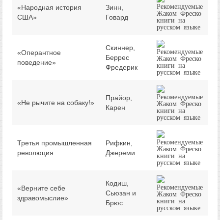
«Народная история
Зинн,
США»
Говард
Скиннер,
«Оперантное
Беррес
поведение»
Фредерик
Прайор,
«Не рычите на собаку!»
Карен
Третья промышленная
Рифкин,
революция
Джереми
Кодиш,
«Верните себе
Сьюзан и
здравомыслие»
Брюс