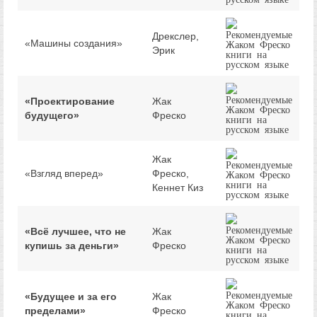
Дрекслер,
«Машины создания»
Эрик
«Проектирование
Жак
будущего»
Фреско
Жак
«Взгляд вперед»
Фреско,
Кеннет Киз
«Bcё лучшее, что не
Жак
купишь за деньги»
Фреско
«Будущее и за его
Жак
пределами»
Фреско