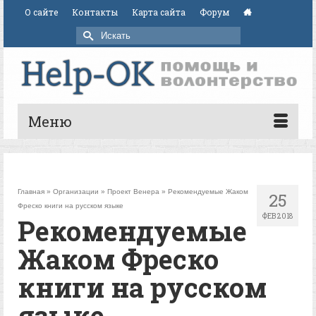
О сайте
Контакты
Карта сайта
Форум
Искать:
Меню
Главная
»
Организации
»
Проект Венера
»
Рекомендуемые Жаком
25
Фреско книги на русском языке
ФЕВ 2018
Рекомендуемые
Жаком Фреско
книги на русском
языке