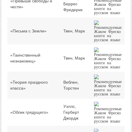
«Превыше свободы и
Беррес
чести»
Фредерик
«Письма с Земли»
Твен, Марк
«Таинственный
Твен, Марк
незнакомец»
«Теория праздного
Веблен,
класса»
Торстен
Уэллс,
«Облик грядущего»
Герберт
Джордж