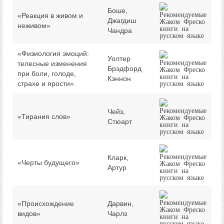
Боше,
«Реакция в живом и
Джагдиш
неживом»
Чандра
«Физиология эмоций:
Уолтер
телесные изменения
Брэдфорд
при боли, голоде,
Кэннон
страхе и ярости»
Чейз,
«Тирания слов»
Стюарт
Кларк,
«Черты будущего»
Артур
«Происхождение
Дарвин,
видов»
Чарлз