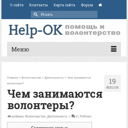
О сайте
Контакты
Карта сайта
Форум
Искать:
Меню
Главная
»
Волонтерство
»
Деятельность
»
Чем занимаются
19
волонтеры?
ФЕВ 2018
Чем занимаются
волонтеры?
рубрика:
Волонтерство
,
Деятельность
|
0
| Рейтинг:
Содержание статьи: