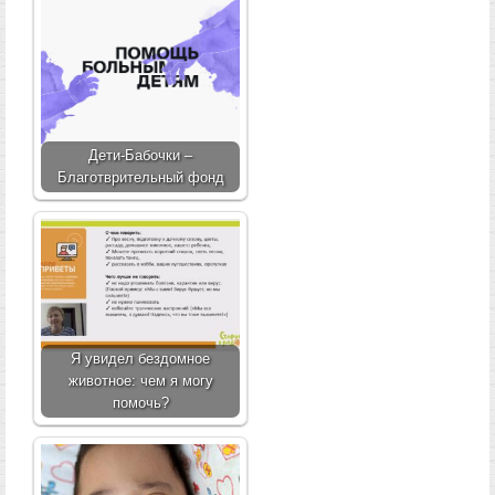
Дети-Бабочки –
Благотврительный фонд
Я увидел бездомное
животное: чем я могу
помочь?