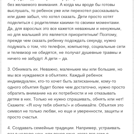
без желаемого внимания. А когда мы вроде бы готовы
выслушать, то ребенок уже или перехотел рассказывать
или даже забыл, что хотел сказать. Дети просто хотят
поделиться с родителями какими-то своими моментами.
Да, для взрослых это все кажется неважным и ненужным,
но для малышей это является приоритетным! Поэтому,
прежде чем сказать ребенку подождать секунду, нужно
подумать о том, что телефон, компьютер, социальные сети
и телевизор не обидятся, не получат душевные травмы и
ничего не забудут. А дети – да.
3. Обнимать их. Неважно, маленькие мы или большие, но
мы все нуждаемся в объятиях. Каждый ребенок
индивидуален, кто-то хочет быть затисканным, кому-то
одного объятия будет более чем достаточно, нужно просто
обратить внимание на их потребности и не отказывать
детям в них. Только не нужно спрашивать, обнять или нет!
Скажите: «Я хочу тебя обнять!» и обнимайте. Объятия это
символ не только любви, но еще и уверенности, защиты и
просто счастья.
4. Создавать семейные традиции. Например, устраивать
раз в неделю ночь или вечер кино, когда вся семья,