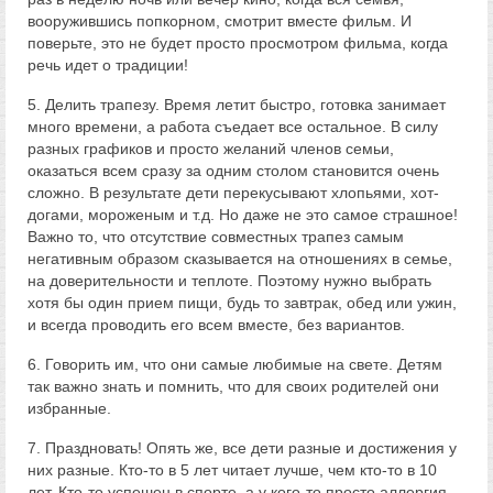
вооружившись попкорном, смотрит вместе фильм. И
поверьте, это не будет просто просмотром фильма, когда
речь идет о традиции!
5. Делить трапезу. Время летит быстро, готовка занимает
много времени, а работа съедает все остальное. В силу
разных графиков и просто желаний членов семьи,
оказаться всем сразу за одним столом становится очень
сложно. В результате дети перекусывают хлопьями, хот-
догами, мороженым и т.д. Но даже не это самое страшное!
Важно то, что отсутствие совместных трапез самым
негативным образом сказывается на отношениях в семье,
на доверительности и теплоте. Поэтому нужно выбрать
хотя бы один прием пищи, будь то завтрак, обед или ужин,
и всегда проводить его всем вместе, без вариантов.
6. Говорить им, что они самые любимые на свете. Детям
так важно знать и помнить, что для своих родителей они
избранные.
7. Праздновать! Опять же, все дети разные и достижения у
них разные. Кто-то в 5 лет читает лучше, чем кто-то в 10
лет. Кто-то успешен в спорте, а у кого-то просто аллергия