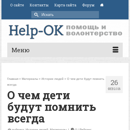
О сайте
Контакты
Карта сайта
Форум
Искать:
Меню
Главная
»
Материалы
»
Истории людей
»
О чем дети будут помнить
26
всегда
ФЕВ 2018
О чем дети
будут помнить
всегда
рубрика:
Истории людей
,
Материалы
|
0
| Рейтинг: