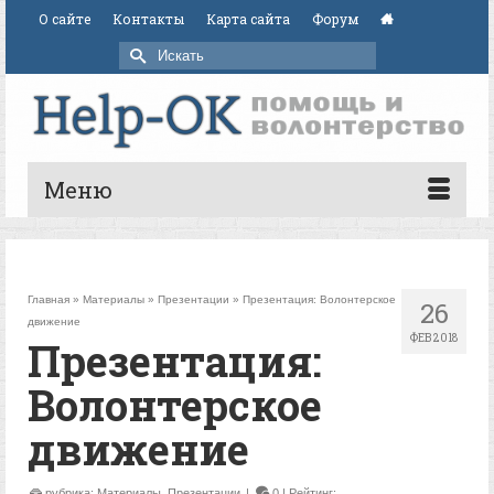
О сайте
Контакты
Карта сайта
Форум
Искать:
Меню
Главная
»
Материалы
»
Презентации
»
Презентация: Волонтерское
26
движение
ФЕВ 2018
Презентация:
Волонтерское
движение
рубрика:
Материалы
,
Презентации
|
0
| Рейтинг: