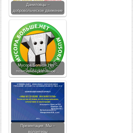
Даниловцы –
добровольческое движение
Мусора.Больше.Нет –
позитивно-креативное…
Презентация: Мы –
волонтеры