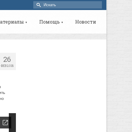
Искать:
атериалы
Помощь
Новости
▼
▼
26
ФЕВ 2018
ы
ить
но