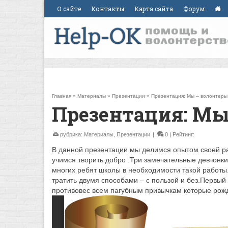
О сайте
Контакты
Карта сайта
Форум
Главная
»
Материалы
»
Презентации
»
Презентация: Мы – волонтеры
Презентация: Мы
рубрика:
Материалы
,
Презентации
|
0
| Рейтинг:
В данной презентации мы делимся опытом своей 
учимся творить добро .Три замечательные девчонки 
многих ребят школы в необходимости такой работы
тратить двумя способами – с пользой и без.Первый 
противовес всем пагубным привычкам которые рожд