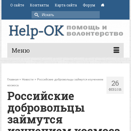
О сайте
Контакты
Карта сайта
Форум
Искать:
Меню
Главная
»
Новости
»
Российские добровольцы займутся изучением
26
космоса
ФЕВ 2018
Российские
добровольцы
займутся
изучением космоса