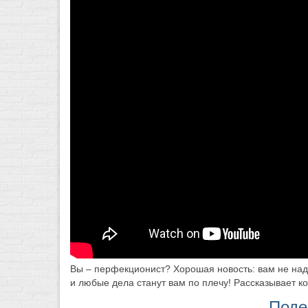
Вы – перфекционист? Хорошая новость: вам не над
и любые дела станут вам по плечу! Рассказывает к
Поде