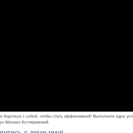
о бороться с собой, чтобы стать эффективней! Выполните одно усл
оуч Михаил Котляревский.
литесь с друзьями!