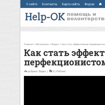
О сайте
Контакты
Карта сайта
Форум
Главная
»
Материалы
»
Видео
»
Как стать эффективным перфекциони
Как стать эффе
перфекционисто
рубрика:
Видео
|
0
| Рейтинг: