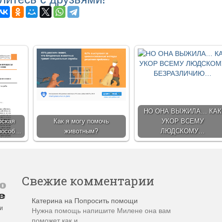
НО ОНА ВЫЖИЛА… КАК
рская
Как я могу помочь
УКОР ВСЕМУ
способ…
животным?
ЛЮДСКОМУ…
Свежие комментарии
Катерина
на
Попросить помощи
и
Нужна помощь напишите Милене она вам
поможет как и…