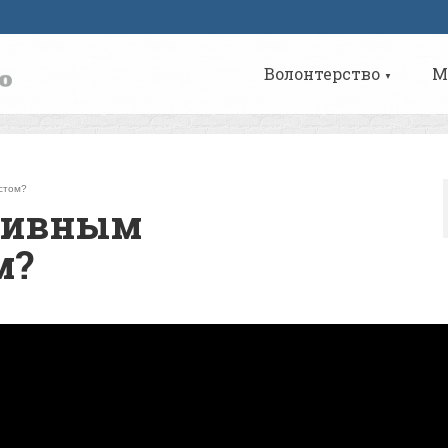
Волонтерство
М
▼
стом?
ктивным
м?