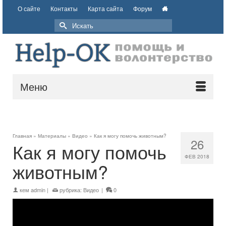
О сайте
Контакты
Карта сайта
Форум
Меню
Главная
»
Материалы
»
Видео
»
Как я могу помочь животным?
26
Как я могу помочь
ФЕВ 2018
животным?
кем
admin
|
рубрика:
Видео
|
0