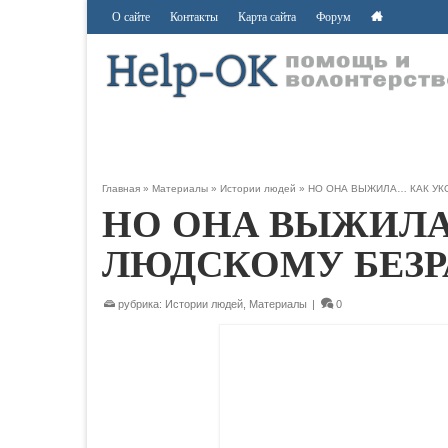
О сайте
Контакты
Карта сайта
Форум
Главная
»
Материалы
»
Истории людей
»
НО ОНА ВЫЖИЛА… КАК У
НО ОНА ВЫЖИЛА
ЛЮДСКОМУ БЕЗ
рубрика:
Истории людей
,
Материалы
|
0