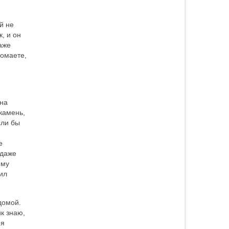
й не
, и он
аже
ломаете,
.
она
 камень,
сли бы
е
 даже
ему
ил
домой.
ик знаю,
ия