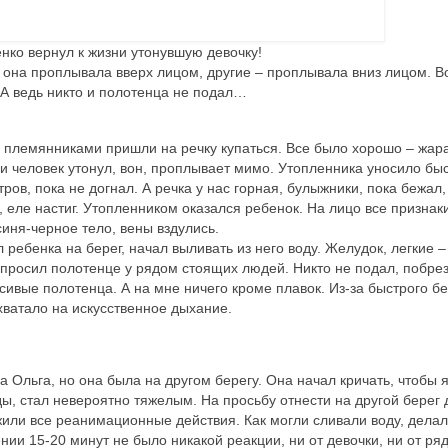
нко вернул к жизни утонувшую девочку!
 она проплывала вверх лицом, другие – проплывала вниз лицом. Во
А ведь никто и полотенца не подал…
 и племянниками пришли на речку купаться. Все было хорошо – жара
три человек утонул, вон, проплывает мимо. Утопленника уносило б
ов, пока не догнал. А речка у нас горная, булыжники, пока бежал,
, еле настиг. Утопленником оказался ребенок. На лицо все признак
синя-черное тело, вены вздулись.
 ребенка на берег, начал выливать из него воду. Желудок, легкие –
просил полотенце у рядом стоящих людей. Никто не подал, побрез
сивые полотенца. А на мне ничего кроме плавок. Из-за быстрого бе
 хватало на искусственное дыхание.
 Ольга, но она была на другом берегу. Она начал кричать, чтобы 
ды, стал невероятно тяжелым. На просьбу отнести на другой берег 
жили все реанимационные действия. Как могли сливали воду, дела
нии 15-20 минут не было никакой реакции, ни от девочки, ни от ря