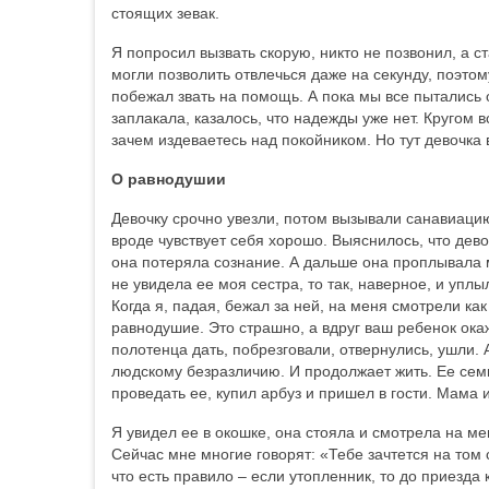
стоящих зевак.
Я попросил вызвать скорую, никто не позвонил, а 
могли позволить отвлечься даже на секунду, поэтом
побежал звать на помощь. А пока мы все пытались 
заплакала, казалось, что надежды уже нет. Кругом 
зачем издеваетесь над покойником. Но тут девочк
О равнодушии
Девочку срочно увезли, потом вызывали санавиацию
вроде чувствует себя хорошо. Выяснилось, что дево
она потеряла сознание. А дальше она проплывала 
не увидела ее моя сестра, то так, наверное, и уплы
Когда я, падая, бежал за ней, на меня смотрели как 
равнодушие. Это страшно, а вдруг ваш ребенок ока
полотенца дать, побрезговали, отвернулись, ушли. А
людскому безразличию. И продолжает жить. Ее семь
проведать ее, купил арбуз и пришел в гости. Мама 
Я увидел ее в окошке, она стояла и смотрела на ме
Сейчас мне многие говорят: «Тебе зачтется на том 
что есть правило – если утопленник, то до прие