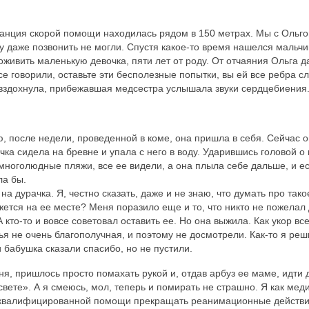
станция скорой помощи находилась рядом в 150 метрах. Мы с Ольго
у даже позвонить не могли. Спустя какое-то время нашелся мальчик
оживить маленькую девочка, пяти лет от роду. От отчаяния Ольга д
все говорили, оставьте эти бесполезные попытки, вы ей все ребра с
а вздохнула, прибежавшая медсестра услышала звуки сердцебиения
, после недели, проведенной в коме, она пришла в себя. Сейчас 
чка сидела на бревне и упала с него в воду. Ударившись головой о
многолюдные пляжи, все ее видели, а она плыла себе дальше, и е
ла бы.
на дурачка. Я, честно сказать, даже и не знаю, что думать про тако
жется на ее месте? Меня поразило еще и то, что никто не пожелал
 кто-то и вовсе советовал оставить ее. Но она выжила. Как укор вс
я не очень благополучная, и поэтому не досмотрели. Как-то я реш
и бабушка сказали спасибо, но не пустили.
ня, пришлось просто помахать рукой и, отдав арбуз ее маме, идти 
свете». А я смеюсь, мол, теперь и помирать не страшно. Я как мед
зда квалифицированной помощи прекращать реанимационные действ