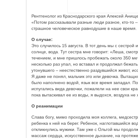
Рентгенолог из Краснодарского края Алексей Анище
«Потом рассказывали разные люди разное, кто-то –
страшное человеческое равнодушие в наше время. 
О случае:
Это случилось 15 августа. В тот день мы с сестрой
солнце, вода. Тут сестра мне говорит: «Леша, смо
течением, и мне пришлось пробежать около 350 метр
несколько раз упал, но вставал и продолжал бежать
утонувшего – неестественно раздувшийся живот, ис
Я даже не понял, мальчик это или девочка. Вытащил
было наполнено водой, язык все время западал. По
испугались вида девочки, пожалели на нее свои кра
пока вытаскивал ее из воды, я выдохся, воздуха не
О реанимации
Слава богу, мимо проходила моя коллега, медсестра
ребенка к ней на берег. Ребенок, наглотавшийся во
откликнулись мужики. Там уже с Ольгой мы продол
массаж сердца, искусственное дыхание, на протяже