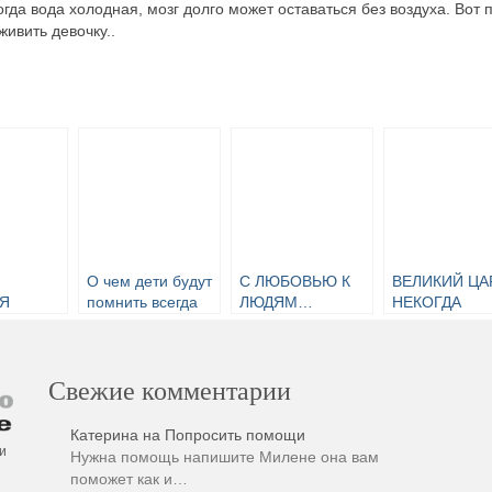
огда вода холодная, мозг долго может оставаться без воздуха. Вот 
ивить девочку..
О чем дети будут
С ЛЮБОВЬЮ К
ВЕЛИКИЙ ЦА
Я
помнить всегда
ЛЮДЯМ…
НЕКОГДА
Я
ВЕЛИКОЙ
РОССИИ…
Свежие комментарии
Катерина
на
Попросить помощи
и
Нужна помощь напишите Милене она вам
поможет как и…