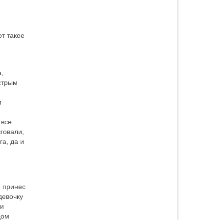
т такое
,
ыстрым
и
 все
говали,
га, да и
я принес
девочку
ли
дом