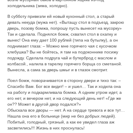
холодильника (зима, холодно).
В субботу привезли ей новый кухонный стол, а старый
девать некуда (мужа нет). «Вытащу стол в подъезд, закрою
дверь, позову бомжа, попрошу пусть вынесет на мусорку»
Так и сделала. Поднялся бомж, схватил стол в охапку и
вынес! Она ему дает 100 рублей (типа на бутылку), а он
поднимает глаза: – Можно мне горячего чая с кусочком
хлебушка? Вы не бойтесь, я там на подоконнике посижу
подожду. Сделала подруга чай и бутерброд с маслом и
колбасой., налила в тарелку горячего борща со сметаной.
Вынесла, а сама за дверь шмыг и в глазок смотрит.
Поел бомж, поворачивается в сторону двери и тихо так: –
Спасибо Вам. Бог все видит! – и ушел… Так и ходила она
на работу и подкармливала бомжа. А одним утром идет, а
его нет, и вечером нет, и на следующий день нет! «Где же
он?? Может в другой двор подался?»
Обыскала все дворы — нет. А на сердце тревога и все тут…
Нашла она его в больнице (мир не без добрых людей).
Побитый, голодный, грязный, а как ее увидел глаза аж
засветились!!! Жизнь в них проснулась!