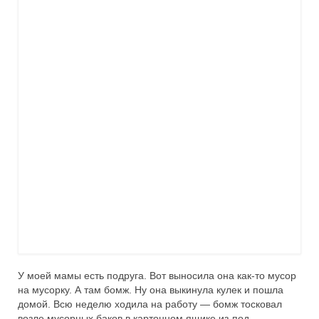
У моей мамы есть подруга. Вот выносила она как-то мусор
на мусорку. А там бомж. Ну она выкинула кулек и пошла
домой. Всю неделю ходила на работу — бомж тосковал
возле мусорных баков в картонном ящике из-под