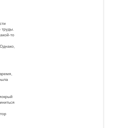
сти
 труды.
какой-то
 Однако,
 время,
рыла
 мокрый
диниться
ктор