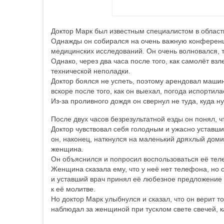
Доктор Марк был известным специалистом в област
Однажды он собирался на очень важную конференци
медицинских исследований. Он очень волновался, т
Однако, через два часа после того, как самолёт вз
технической неполадки.
Доктор боялся не успеть, поэтому арендовал машин
вскоре после того, как он выехал, погода испортил
Из-за проливного дождя он свернул не туда, куда н
После двух часов безрезультатной езды он понял, ч
Доктор чувствовал себя голодным и ужасно уставши
он, наконец, наткнулся на маленький дряхлый доми
женщина.
Он объяснился и попросил воспользоваться её те
Женщина сказала ему, что у неё нет телефона, но 
и уставший врач принял её любезное предложение 
к её молитве.
Но доктор Марк улыбнулся и сказал, что он верит то
наблюдал за женщиной при тусклом свете свечей, к