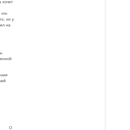
а хочет
 что
го, но у
тил на
чь
венной
ения
ший
О