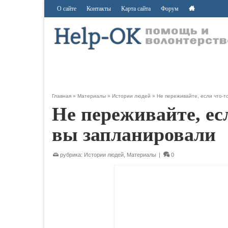
О сайте
Контакты
Карта сайта
Форум
Главная
»
Материалы
»
Истории людей
»
Не переживайте, если что-то
Не переживайте, есл
вы запланировали
рубрика:
Истории людей
,
Материалы
|
0