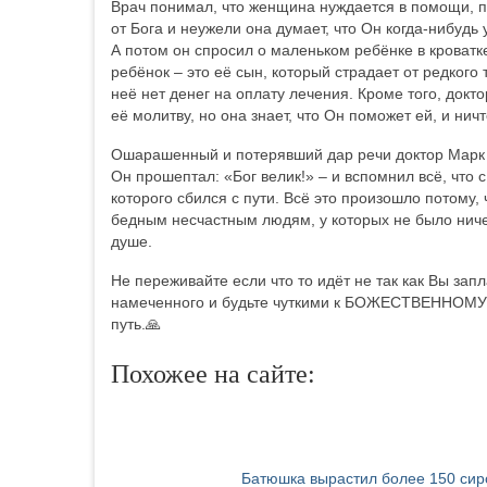
Врач понимал, что женщина нуждается в помощи, по
от Бога и неужели она думает, что Он когда-нибудь
А потом он спросил о маленьком ребёнке в кроватке
ребёнок – это её сын, который страдает от редкого 
неё нет денег на оплату лечения. Кроме того, докто
её молитву, но она знает, что Он поможет ей, и ничт
Ошарашенный и потерявший дар речи доктор Марк 
Он прошептал: «Бог велик!» – и вспомнил всё, что 
которого сбился с пути. Всё это произошло потому,
бедным несчастным людям, у которых не было ниче
душе.
Не переживайте если что то идёт не так как Вы за
намеченного и будьте чуткими к БОЖЕСТВЕННОМУ 
путь.🙏
Похожее на сайте:
Батюшка вырастил более 150 сир