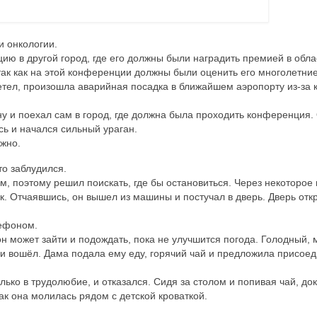
и онкологии.
ю в другой город, где его должны были наградить премией в обла
ак как на этой конференции должны были оценить его многолетние
летел, произошла аварийная посадка в ближайшем аэропорту из-за 
у и поехал сам в город, где должна была проходить конференция.
ась и начался сильный ураган.
ужно.
то заблудился.
м, поэтому решил поискать, где бы остановиться. Через некоторое
к. Отчаявшись, он вышел из машины и постучал в дверь. Дверь отк
лефоном.
он может зайти и подождать, пока не улучшится погода. Голодный,
и вошёл. Дама подала ему еду, горячий чай и предложила присое
лько в трудолюбие, и отказался. Сидя за столом и попивая чай, до
ак она молилась рядом с детской кроваткой.