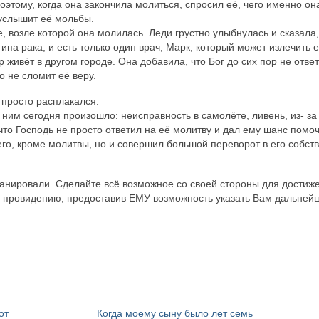
этому, когда она закончила молиться, спросил её, чего именно он
 услышит её мольбы.
, возле которой она молилась. Леди грустно улыбнулась и сказала,
типа рака, и есть только один врач, Марк, который может излечить е
р живёт в другом городе. Она добавила, что Бог до сих пор не отве
о не сломит её веру.
просто расплакался.
с ним сегодня произошло: неисправность в самолёте, ливень, из- за
 что Господь не просто ответил на её молитву и дал ему шанс помо
го, кроме молитвы, но и совершил большой переворот в его собст
планировали. Сделайте всё возможное со своей стороны для достиж
провидению, предоставив ЕМУ возможность указать Вам дальней
от
Когда моему сыну было лет семь