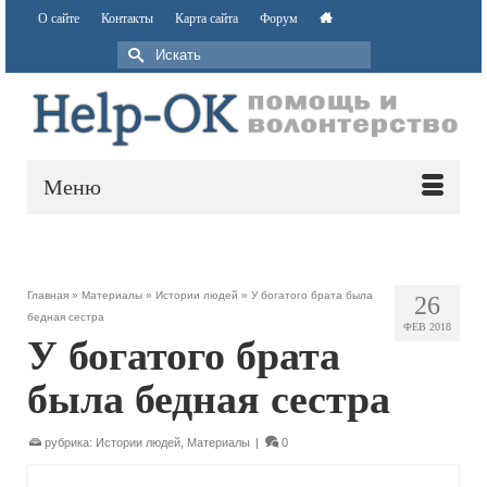
О сайте
Контакты
Карта сайта
Форум
Меню
Главная
»
Материалы
»
Истории людей
»
У богатого брата была
26
бедная сестра
ФЕВ 2018
У богатого брата
была бедная сестра
рубрика:
Истории людей
,
Материалы
|
0