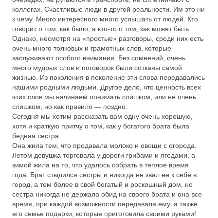
коллегах. Счастливые люди в другой реальности. Им это ни
к чему. Много интересного много услышать от людей. Кто
говорит о том, как было, а кто-то о том, как может быть.
Однако, несмотря на «простые» разговоры, среди них есть
очень много толковых и грамотных слов, которые
заслуживают особого внимания. Без сомнений, очень
много мудрых слов и поговорок были сотканы самой
жизнью. Из поколения в поколение эти слова передавались
нашими родными людьми. Другое дело, что ценность всех
этих слов мы начинаем понимать слишком, или не очень
слишком, но как правило — поздно.
Сегодня мы хотим рассказать вам одну очень хорошую,
хотя и краткую притчу о том, как у богатого брата была
бедная сестра…
Она жила тем, что продавала молоко и овощи с огорода.
Летом девушка торговала у дороги грибами и ягодами, а
зимой жила на то, что удалось собрать в теплое время
года. Брат стыдился сестры и никогда не звал ее к себе в
город, а тем более в свой богатый и роскошный дом, но
сестра никогда не держала обид на своего брата и она все
время, при каждой возможности передавала ему, а также
его семье подарки, которые приготовила своими руками!