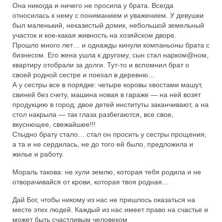
Она никогда и ничего не просила у брата. Всегда
относилась к нему с пониманием и уважением. У девушки
был маленький, неказистый домик, небольшой земельный
участок и кое-какая живность на хозяйском дворе.
Прошло много лет… и однажды кинули компаньоны брата с
бизнесом. Его жена ушла к другому, сын стал нарком@ном,
квартиру отобрали за долги. Тут-то и вспомнил брат о
своей родной сестре и поехал в деревню…
А у сестры все в порядке: четыре коровы хвостами машут,
свиней без счету, машина новая в гараже — на ней возят
продукцию в город; двое детей институты заканчивают, а на
стол накрыла — так глаза разбегаются, все свое,
вкуснющее, свежайшее!!!
Стыдно брату стало… стал он просить у сестры прощения,
а та и не сердилась, не до того ей было, предложила и
жилье и работу.
Мораль такова: не хули землю, которая тебя родила и не
отворачивайся от крови, которая твоя родная…
Дай Бог, чтобы никому из нас не пришлось оказаться на
месте этих людей. Каждый из нас имеет право на счастье и
может быть счастливым человеком