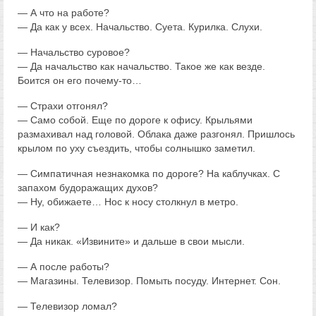
— А что на работе?
— Да как у всех. Начальство. Суета. Курилка. Слухи.
— Начальство суровое?
— Да начальство как начальство. Такое же как везде.
Боится он его почему-то…
— Страхи отгонял?
— Само собой. Еще по дороге к офису. Крыльями
размахивал над головой. Облака даже разгонял. Пришлось
крылом по уху съездить, чтобы солнышко заметил.
— Симпатичная незнакомка по дороге? На каблучках. С
запахом будоражащих духов?
— Ну, обижаете… Нос к носу столкнул в метро.
— И как?
— Да никак. «Извините» и дальше в свои мысли.
— А после работы?
— Магазины. Телевизор. Помыть посуду. Интернет. Сон.
— Телевизор ломал?